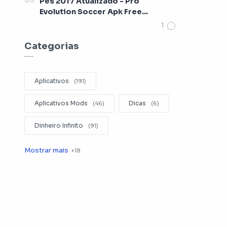
Pes 2017 Atualizado - Pro
Evolution Soccer Apk Free
[Lançamento 2017]
Categorias
Aplicativos
Aplicativos Mods
Dicas
Dinheiro Infinito
Editar Videos
Emuladores
Entretenimento
Filmes
Fotografia
Gerenciador de Arquivos