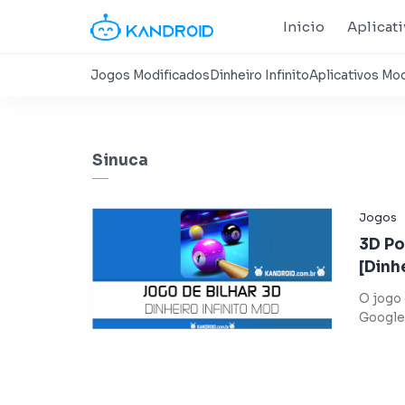
Inicio
Aplicat
Sinuca
3D Po
[Dinh
O jogo 
Google 
downlo