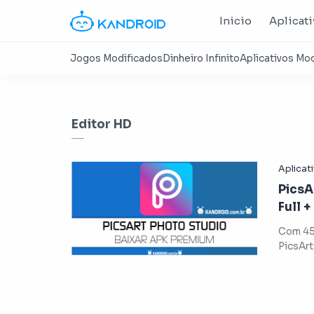
Inicio
Aplicat
Editor HD
PicsA
Full 
Atual
Com 45
PicsArt
celular