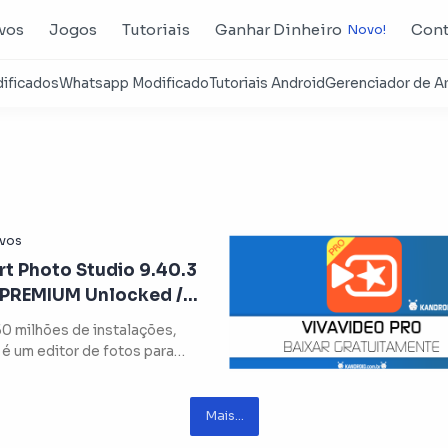
ivos
Jogos
Tutoriais
Ganhar Dinheiro
Cont
rt Photo Studio 9.40.3
+ PREMIUM Unlocked /
izado.
0 milhões de instalações,
 é um editor de fotos para
 gratuito, porém em sua …