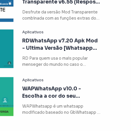
Transparente v6.55 (Resposta
Automática) - Apk Atualizado
Desfrute da versão Mod Transparente
2018
combinada com as funções extras do
GB Whatsapp, que traz varia…
RDWhatsApp v7.20 Apk Mod
- Ultima Versão [Whatsapp
Plus]
RD Para quem usa o mais popular
menseger do mundo no caso o
whatsapp sente a falta de personaliz…
WAPWhatsApp v10.0 -
Escolha a cor do seu
whatsapp
WAPWhatsapp é um whatsapp
modificado baseado no GbWhatsapp ,
o mesmo tem funções interessantes
e…