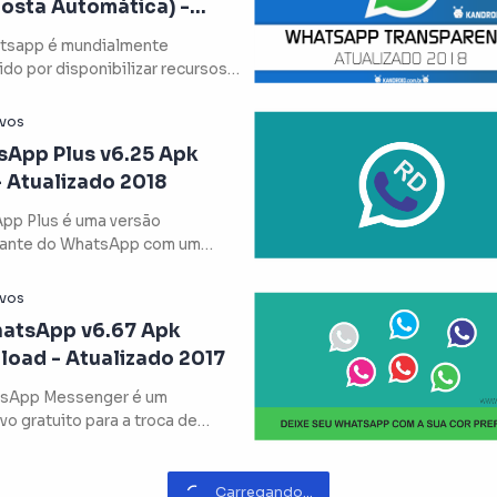
osta Automática) -
izado 2018
sapp é mundialmente
do por disponibilizar recursos
 original, como: a aplicaçã…
App Plus v6.25 Apk
 Atualizado 2018
pp Plus é uma versão
ante do WhatsApp com um
de características melhoradas
atsApp v6.67 Apk
oad - Atualizado 2017
senger é um
ivo gratuito para a troca de
ens disponível para Android…