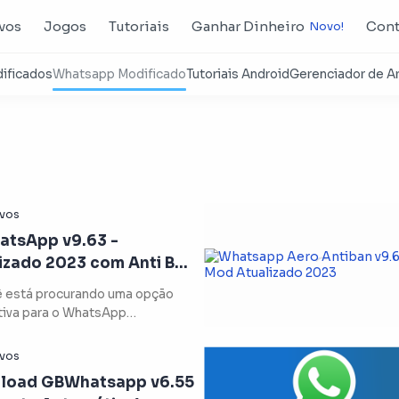
ivos
Jogos
Tutoriais
Ganhar Dinheiro
Cont
atsApp v9.63 -
izado 2023 com Anti Ban
sapp Modificado)
ê está procurando uma opção
tiva para o WhatsApp
cional, o YoWhatsApp Apk Mod
load GBWhatsapp v6.55