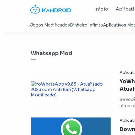
Inicio
Aplicat
Whatsapp Mod
YoWh
Atual
(What
Se voc
alterna
conven
p…
Down