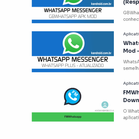
(Resp
Atual
GBWhat
conheci
alem do
Whats
Mod -
WhatsA
semelh
número 
…
FMWh
Downl
O WhatsApp Mes
aplicat
mensag