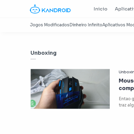
Inicio
Aplicat
Unboxing
Mouse
compr
Entao g
traz al
Prepar