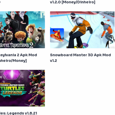
9
v1.2.0 [Money/Dinheiro]
nsylvania 2 Apk Mod
Snowboard Master 3D Apk Mod
inheiro/Money]
v1.2
les: Legends v1.8.21