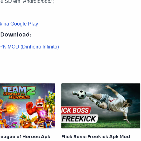
seu SD em “Android/obb/”;
k na Google Play
Download:
K MOD (Dinheiro Infinito)
League of Heroes Apk
Flick Boss: Freekick Apk Mod