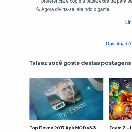
preferência e copie a pasta extraída para 
Agora divirta-se, abrindo o game.
Lin
Download AP
Talvez você goste destas postagens
Top Eleven 2017 Apk MOD v5.3
Team Z – 