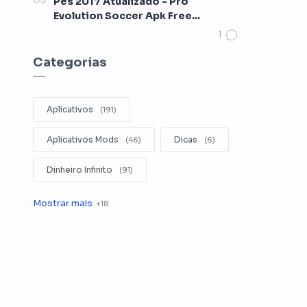
Pes 2017 Atualizado - Pro
Evolution Soccer Apk Free
[Lançamento 2017]
Categorias
Aplicativos
Aplicativos Mods
Dicas
Dinheiro Infinito
Editar Videos
Emuladores
Entretenimento
Filmes
Fotografia
Gerenciador de Arquivos