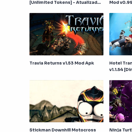
[Unlimited Tokens] - Atualizado
Mod v0.9
2017
Travia Returns v1.53 Mod Apk
Hotel Tra
v1.1.54 [D
Stickman Downhill Motocross
Ninja Turt