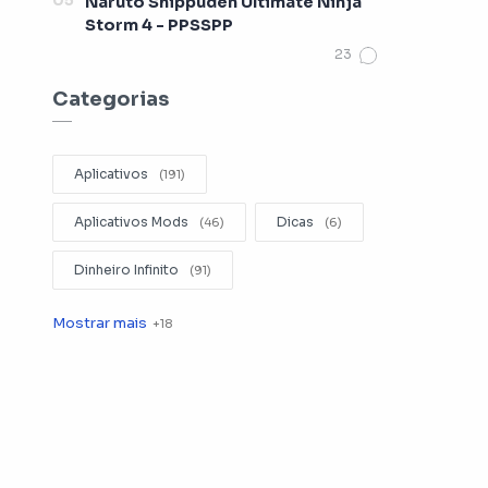
Naruto Shippuden Ultimate Ninja
Storm 4 - PPSSPP
Categorias
Aplicativos
Aplicativos Mods
Dicas
Dinheiro Infinito
Editar Videos
Emuladores
Entretenimento
Filmes
Fotografia
Gerenciador de Arquivos