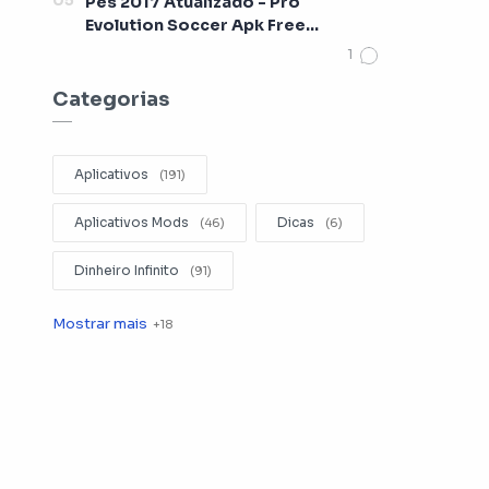
Pes 2017 Atualizado - Pro
Evolution Soccer Apk Free
[Lançamento 2017]
Categorias
Aplicativos
Aplicativos Mods
Dicas
Dinheiro Infinito
Editar Videos
Emuladores
Entretenimento
Filmes
Fotografia
Gerenciador de Arquivos