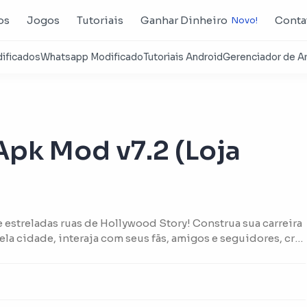
os
Jogos
Tutoriais
Ganhar Dinheiro
Conta
Apk Mod v7.2 (Loja
 estreladas ruas de Hollywood Story! Construa sua carreira
a cidade, interaja com seus fãs, amigos e seguidores, crie
sacionais e se torne um verdadeiro ícone de Hollywood!