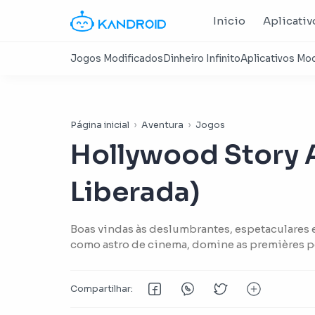
Inicio
Aplicativ
Página inicial
Aventura
Jogos
Hollywood Story 
Liberada)
Boas vindas às deslumbrantes, espetaculares e
como astro de cinema, domine as premières pel
suas próprias marcas, filme blockbusters sen