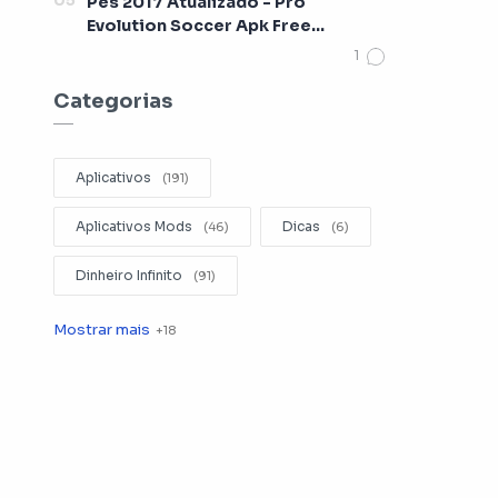
Pes 2017 Atualizado - Pro
Evolution Soccer Apk Free
[Lançamento 2017]
Categorias
Aplicativos
Aplicativos Mods
Dicas
Dinheiro Infinito
Editar Videos
Emuladores
Entretenimento
Filmes
Fotografia
Gerenciador de Arquivos