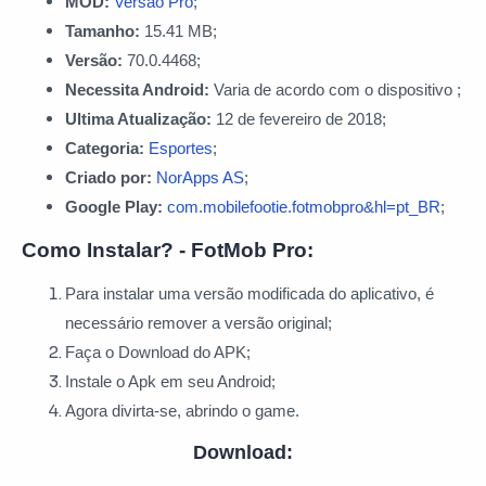
MOD:
Versão Pro
;
Tamanho:
15.41 MB;
Versão:
70.0.4468;
Necessita Android:
Varia de acordo com o dispositivo ;
Ultima Atualização:
12 de fevereiro de 2018;
Categoria:
Esportes
;
Criado por:
NorApps AS
;
Google Play:
com.mobilefootie.fotmobpro&hl=pt_BR
;
Como Instalar? - FotMob Pro:
Para instalar uma versão modificada do aplicativo, é
necessário remover a versão original;
Faça o Download do APK;
Instale o Apk em seu Android;
Agora divirta-se, abrindo o game.
Download: