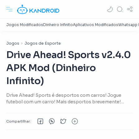
Jogos
Jogos de Esporte
Drive Ahead! Sports v2.4.0
APK Mod (Dinheiro
Infinito)
Drive Ahead! Sports é desportos com carros! Jogue
futebol com um carro! Mais desportos brevemente!
Desafie amigos no mesmo dispositivo! Aperfeiçoe suas
aptidões em Jogador Único! Conduza carros, motas e
caminhões-monstro! Domine o desporto e melhore
seus personagens para mais poder!