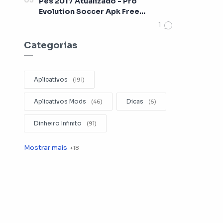
Pes 2017 Atualizado - Pro
Evolution Soccer Apk Free
[Lançamento 2017]
Categorias
Aplicativos
Aplicativos Mods
Dicas
Dinheiro Infinito
Editar Videos
Emuladores
Entretenimento
Filmes
Fotografia
Gerenciador de Arquivos