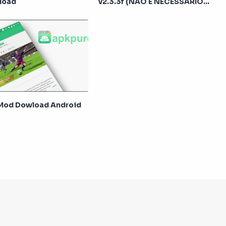
load
v2.3.3f (NÃO É NECESSÁRIO
ROOT)
Mod Dowload Android