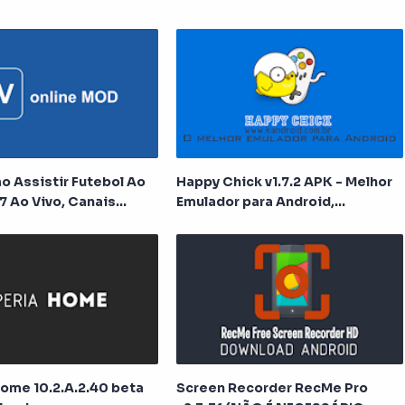
o Assistir Futebol Ao
Happy Chick v1.7.2 APK - Melhor
7 Ao Vivo, Canais
Emulador para Android,
FC e muito mais!
totalmente grátis!
ome 10.2.A.2.40 beta
Screen Recorder RecMe Pro