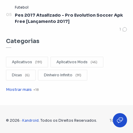
Pes 2017 Atualizado - Pro Evolution Soccer Apk
Free [Lançamento 2017]
Categorias
Aplicativos
Aplicativos Mods
Dicas
Dinheiro Infinito
Editar Videos
Emuladores
Entretenimento
Filmes
Fotografia
Gerenciador de Arquivos
©
2026
‧
Kandroid
. Todos os Direitos Reservados.
Internet Grátis
Jogos