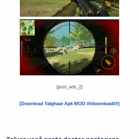
[post_ads_2]
[Download Yalghaar Apk MOD ##download##]