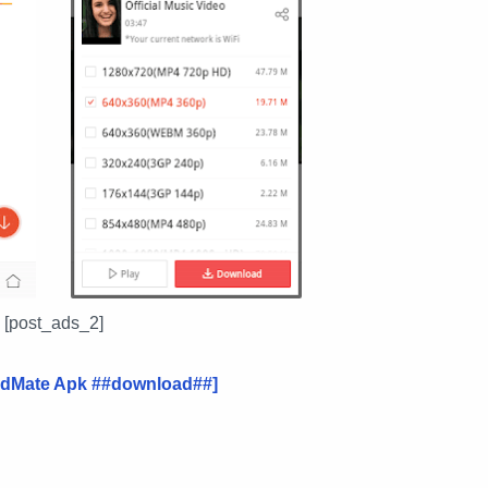
[post_ads_2]
idMate Apk ##download##]