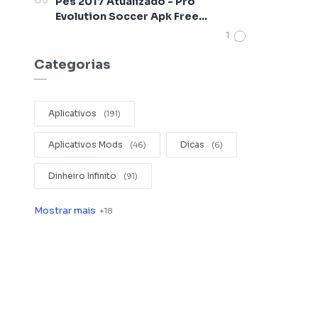
Pes 2017 Atualizado - Pro
Evolution Soccer Apk Free
[Lançamento 2017]
Categorias
Aplicativos
Aplicativos Mods
Dicas
Dinheiro Infinito
Editar Videos
Emuladores
Entretenimento
Filmes
Fotografia
Gerenciador de Arquivos