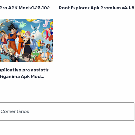
Pro APK Mod v1.23.102
Root Explorer Apk Premium v4.1.8
plicativo pra assistir
Giganima Apk Mod
ncios)