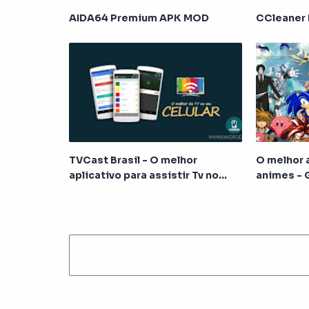
AIDA64 Premium APK MOD
CCleaner 
TVCast Brasil - O melhor
O melhor a
aplicativo para assistir Tv no
animes - 
Android!
(Sem Anú