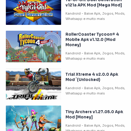
v121a APK Mod [Mega Mod]
RollerCoaster Tycoon® 4
Mobile Apk v1.12.0 (Mod
Money)
Trial Xtreme 4 v2.0.0 Apk
Mod ´(Unlocked)
Tiny Archers v1.27.05.0 Apk
Mod [Money]