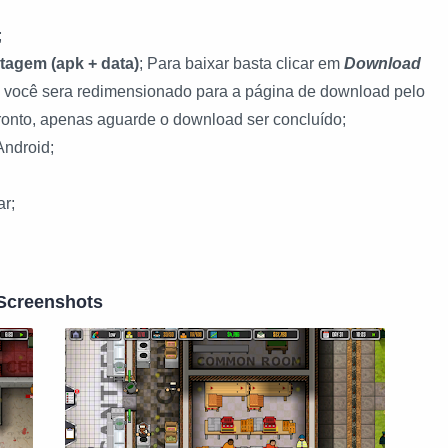
;
stagem (apk + data)
; Para baixar basta clicar
em
Download
s você sera redimensionado para a página de download pelo
ronto, apenas aguarde o download ser concluído;
Android;
ar;
Screenshots