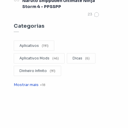
Naruto Shippuden Ultimate Ninja
Storm 4 - PPSSPP
Categorias
Aplicativos
Aplicativos Mods
Dicas
Dinheiro Infinito
Editar Videos
Emuladores
Entretenimento
Filmes
Fotografia
Gerenciador de Arquivos