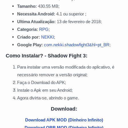
Tamanho:
430.55 MB;
Necessita Android:
4.1 ou superior ;
Ultima Atualização:
13 de fevereiro de 2018;
Categoria:
RPG
;
Criado por:
NEKKI
;
Google Play:
com.nekki.shadowfight3&hl=pt_BR
;
Como Instalar? - Shadow Fight 3:
Para instalar uma versão modificada do aplicativo, é
necessário remover a versão original;
Faça o Download do APK;
Instale o Apk em seu Android;
Agora divirta-se, abrindo o game.
Download:
Download APK MOD (Dinheiro Infinito)
Download OBB MOD (Dinheiro Infinito)