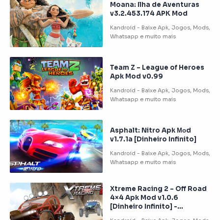
Moana: Ilha de Aventuras
v3.2.453.174 APK Mod
Team Z – League of Heroes
Apk Mod v0.99
Asphalt: Nitro Apk Моd
v1.7.1a [Dinheiro Infinito]
Xtreme Racing 2 – Off Road
4×4 Apk Mod v1.0.6
[Dinheiro Infinito] -
Download Android