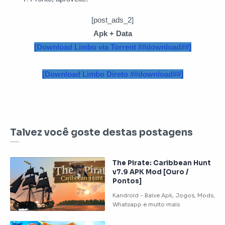
[post_ads_2]
Apk + Data
[Download Limbo via Torrent ##download##]
[Download Limbo Direto ##download##]
Talvez você goste destas postagens
The Pirate: Caribbean Hunt
v7.9 APK Mod [Ouro /
Pontos]