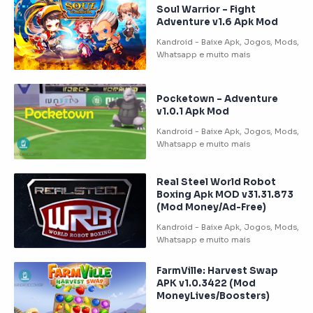
Soul Warrior – Fight
Adventure v1.6 Apk Mod
Pocketown – Adventure
v1.0.1 Apk Mod
Real Steel World Robot
Boxing Apk MOD v31.31.873
(Mod Money/Ad-Free)
FarmVille: Harvest Swap
APK v1.0.3422 (Mod
MoneyLives/Boosters)