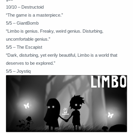
10/10 – Destructoid
“The game is a masterpiece.”
5/5 – GiantBomb
“Limbo is genius. Freaky, weird genius. Disturbing,
uncomfortable genius.”
5/5 – The Escapist
“Dark, disturbing, yet eerily beautiful, Limbo is a world that
deserves to be explored.”
5/5 – Joystiq