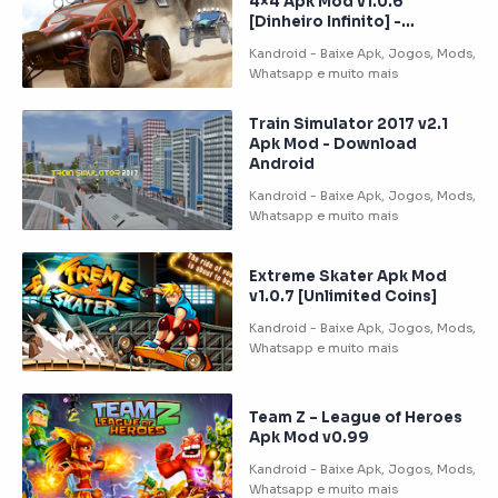
4×4 Apk Mod v1.0.6
[Dinheiro Infinito] -
Download Android
Train Simulator 2017 v2.1
Apk Mod - Download
Android
Extreme Skater Apk Mod
v1.0.7 [Unlimited Coins]
Team Z – League of Heroes
Apk Mod v0.99