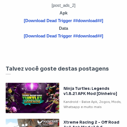
[post_ads_2]
Apk
[Download Dead Trigger ##download##]
Data
[Download Dead Trigger ##download##]
Talvez você goste destas postagens
Ninja Turtles: Legends
v1.8.21 APK Mod [Dinheiro]
Xtreme Racing 2 – Off Road