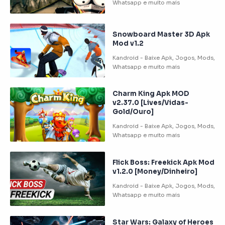
Snowboard Master 3D Apk
Mod v1.2
Charm King Apk MOD
v2.37.0 [Lives/Vidas-
Gold/Ouro]
Flick Boss: Freekick Apk Mod
v1.2.0 [Money/Dinheiro]
Star Wars: Galaxy of Heroes