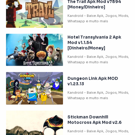
The Trail Apk Mod v7894
[Money/Dinheiro]
Hotel Transylvania 2 Apk
Mod v1.1.54
[Dinheiro/Money]
Dungeon Link Apk MOD
v1.23.13
Stickman Downhill
Motocross Apk Mod v2.6