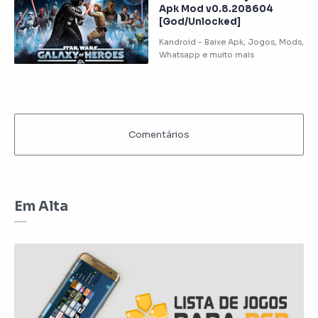
Apk Mod v0.8.208604
[God/Unlocked]
Em Alta