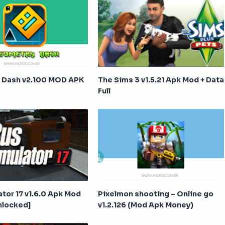
 Dash v2.100 MOD APK
The Sims 3 v1.5.21 Apk Mod + Data
Full
ator 17 v1.6.0 Apk Mod
Pixelmon shooting – Online go
nlocked]
v1.2.126 (Mod Apk Money)