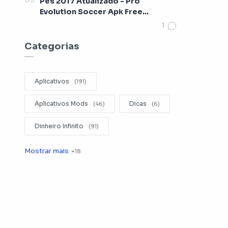
Pes 2017 Atualizado - Pro
Evolution Soccer Apk Free
[Lançamento 2017]
Categorias
Aplicativos
Aplicativos Mods
Dicas
Dinheiro Infinito
Editar Videos
Emuladores
Entretenimento
Filmes
Fotografia
Gerenciador de Arquivos