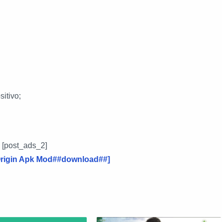
itivo;
[post_ads_2]
rigin Apk Mod##download##]