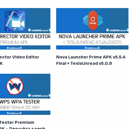
Fotos
ector Video Editor
Nova Launcher Prime APK v5.5.4
PK
Final + TeslaUnread v5.0.8
Tester Premium
APK – Descubra a senha