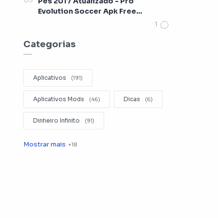
Pes 2017 Atualizado - Pro
Evolution Soccer Apk Free
[Lançamento 2017]
Categorias
Aplicativos
Aplicativos Mods
Dicas
Dinheiro Infinito
Editar Videos
Emuladores
Entretenimento
Filmes
Fotografia
Gerenciador de Arquivos