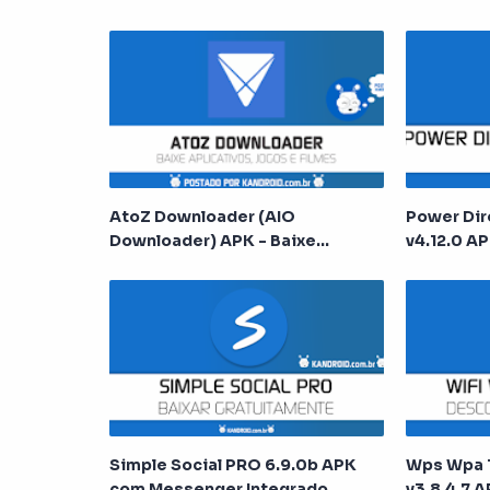
AtoZ Downloader (AIO
Power Dir
Downloader) APK - Baixe
v4.12.0 A
Aplicativos, Jogos e Filmes
Simple Social PRO 6.9.0b APK
Wps Wpa 
com Messenger Integrado
v3.8.4.7 