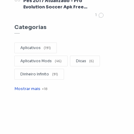
Pes 2017 Atualizado - Pro
Evolution Soccer Apk Free
[Lançamento 2017]
Categorias
Aplicativos
Aplicativos Mods
Dicas
Dinheiro Infinito
Editar Videos
Emuladores
Entretenimento
Filmes
Fotografia
Gerenciador de Arquivos