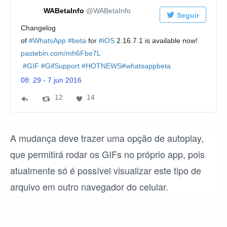
WABetaInfo
@WABetaInfo
Seguir
Changelog
of
#
WhatsApp
#
beta
for
#
iOS
2.16.7.1 is available now!
h
pastebin.com/mh6Fbe7L
t
#
GIF
#
GifSupport
#
HOTNEWS
#
whatsappbeta
t
p
08: 29 - 7 jun 2016
:
12
1
14
1
/
2
4
/
R
f
e
a
A mudança deve trazer uma opção de autoplay,
t
v
que permitirá rodar os GIFs no próprio app, pois
w
o
atualmente só é possível visualizar este tipo de
e
r
arquivo em outro navegador do celular.
e
i
t
t
s
o
s