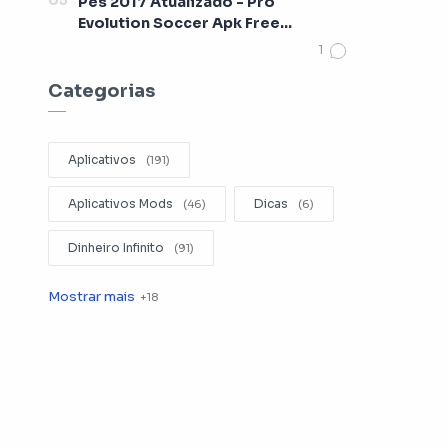
Pes 2017 Atualizado - Pro
Evolution Soccer Apk Free
[Lançamento 2017]
Categorias
Aplicativos
Aplicativos Mods
Dicas
Dinheiro Infinito
Editar Videos
Emuladores
Entretenimento
Filmes
Fotografia
Gerenciador de Arquivos