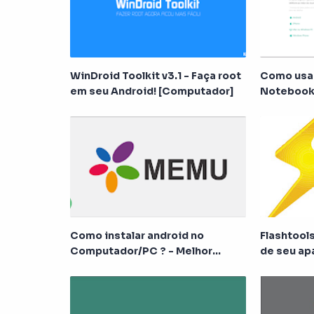
WinDroid Toolkit v3.1 - Faça root
Como usa
em seu Android! [Computador]
Notebook
Como instalar android no
Flashtools
Computador/PC ? - Melhor
de seu ap
emulador para android!