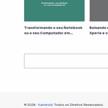
Transformando o seu Notebook
Baixando 
ou o seu Computador em
Xperia e 
roteador!
rooteada
©
2026
‧
Kandroid
. Todos os Direitos Reservados.