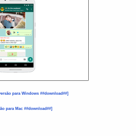
 versão para Windows ##download##]
são para Mac ##download##]