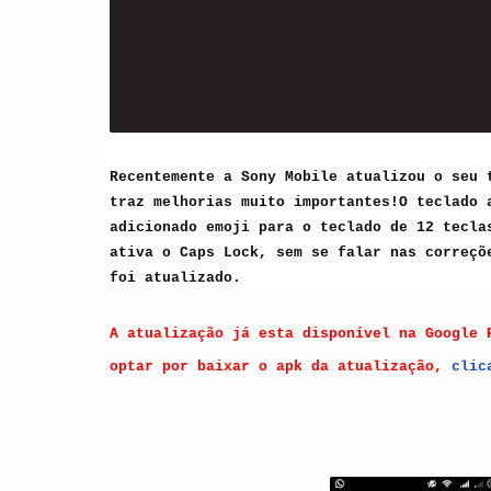
Recentemente a Sony Mobile atualizou o seu
traz melhorias muito importantes!
O teclado 
adicionado e
moji para o teclado de 12 tecla
ativa o Caps Lock, sem se falar nas correç
foi atualizado.
A atualização já esta disponível na Google
optar por baixar o apk da atualização,
clic