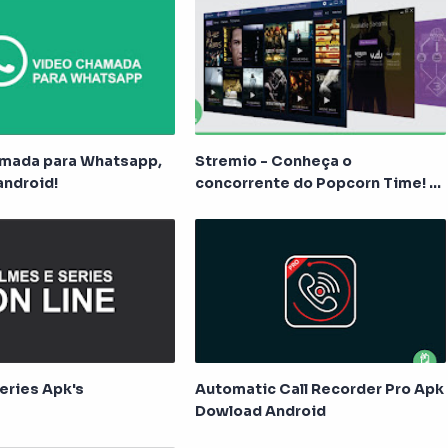
amada para Whatsapp,
Stremio - Conheça o
android!
concorrente do Popcorn Time! -
PC
eries Apk's
Automatic Call Recorder Pro Apk
Dowload Android