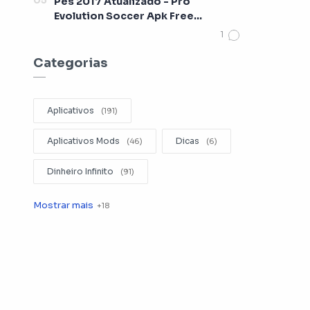
Pes 2017 Atualizado - Pro
Evolution Soccer Apk Free
[Lançamento 2017]
Categorias
Aplicativos
Aplicativos Mods
Dicas
Dinheiro Infinito
Editar Videos
Emuladores
Entretenimento
Filmes
Fotografia
Gerenciador de Arquivos