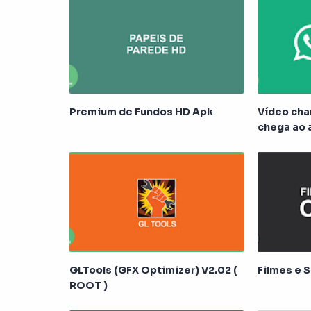
Premium de Fundos HD Apk
Vídeo ch
chega ao 
GLTools (GFX Optimizer) V2.02 (
Filmes e S
ROOT )