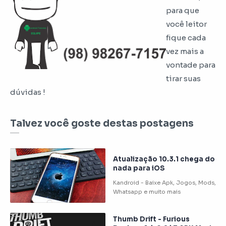
para que
você leitor
fique cada
vez mais a
vontade para
tirar suas
dúvidas !
Talvez você goste destas postagens
Atualização 10.3.1 chega do
nada para iOS
Thumb Drift - Furious