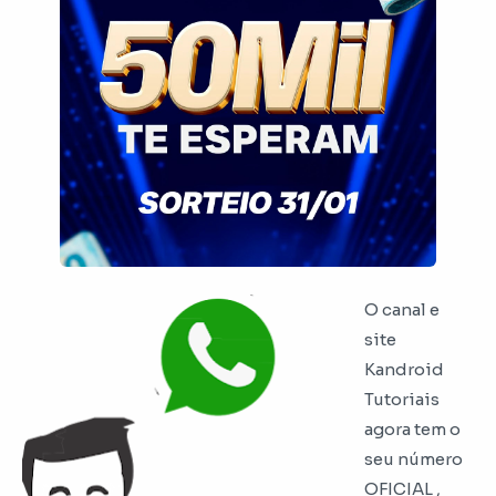
O canal e
site
Kandroid
Tutoriais
agora tem o
seu número
OFICIAL ,