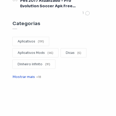
Pes 2017 Atualizado - Pro
Evolution Soccer Apk Free
[Lançamento 2017]
Categorias
Aplicativos
Aplicativos Mods
Dicas
Dinheiro Infinito
Editar Videos
Emuladores
Entretenimento
Filmes
Fotografia
Gerenciador de Arquivos