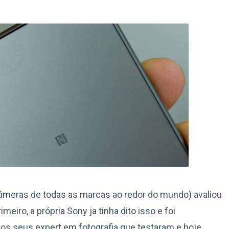
câmeras de todas as marcas ao redor do mundo) avaliou
meiro, a própria Sony ja tinha dito isso e foi
s seus expert em fotografia que testaram e hoje