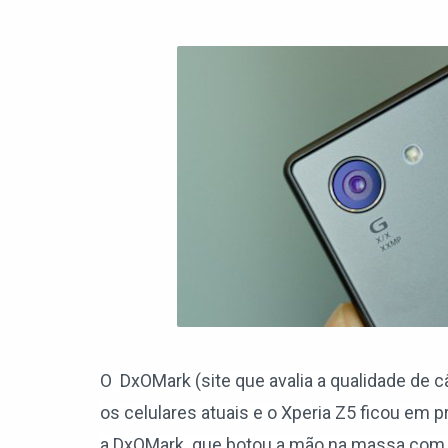
O DxOMark (site que avalia a qualidade de 
os celulares atuais e o Xperia Z5 ficou em pri
a
DxOMark
que botou a mão na massa com o