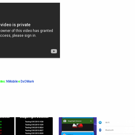
tes:
NMobile
e
DxOMark